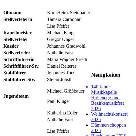
Obmann
Karl-Heinz Steinbauer
Stellverteterin
Tamara Carbonari
Lisa Pfeifer
Kapellmeister
Michael Klug
Stellverteter
Gregor Unger
Kassier
Johannes Gradwohl
Stellvertreter
Nathalie Faist
Schriftführerin
Maria Wagner-Prieth
Schriftführer-Stv.
Daniel Reiterer
Stabführer
Johannes Totz
Neuigkeiten
Stabführer-Stv.
Stefan Jöbstl
140 Jahre
Michael Größbauer
Musikkapelle
Jugendteam
Hollenegg und
Paul Kluge
Bezirksmusikfest
2026
Katharina Edler
Weihnachtskonzert
Nathalie Faist
2025
Dämmerschoppen
2025
Lisa Pfeifer
Blechlawine 2025