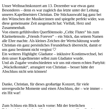
Unser Weihnachtskonzert am 13. Dezember war etwas ganz
Besonderes – denn es war zugleich das letzte unter der Leitung
unseres Kapellmeisters Christian. Die Stückauswahl lag ganz bei
den Wünschen der Musiker:innen und spiegelte perfekt wider, was
diese gemeinsame Zeit ausgemacht hat: Vielfalt, Herz und
Zusammenhalt.
Von einem gefühlvollen Querflötensolo „Celtic Flutes“ bis zum
Klarinettensolo „Friends Forever“ – ein Stück, das seinem Namen
alle Ehre machte. Als kleines Zeichen der Wertschätzung wurde
Christian ein ganz persönliches Freundebuch überreicht, damit er
uns ganz bestimmt nicht vergisst 🤍
Ein weiteres Highlight: Gladiator – inklusive Kostümwechsel, bei
dem unser Kapellmeister selbst zum Gladiator wurde.
Und als Zugabe verabschiedeten wir uns mit einem echten Partyhit:
„Wackelkontakt“, arrangiert von Christian – besser hätte der
Abschluss nicht sein können!
Danke, Christian, für dieses großartige Konzert, für viele
unvergessliche Momente und einen Abschluss, der – wie immer –
ein Hit war!
Zum Schluss ein Blick nach vorne: Mit der feierlichen