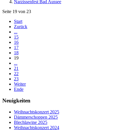
Narzissenfest Bad Aussee
Seite 19 von 23
Start
Zurück
...
15
16
17
18
19
...
21
22
23
Weiter
Ende
Neuigkeiten
Weihnachtskonzert 2025
Dämmerschoppen 2025
Blechlawine 2025
Weihnachtskonzert 2024