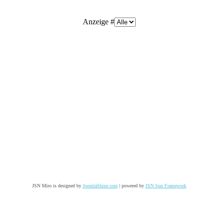
Anzeige #
JSN Miro is designed by
JoomlaShine.com
| powered by
JSN Sun Framework